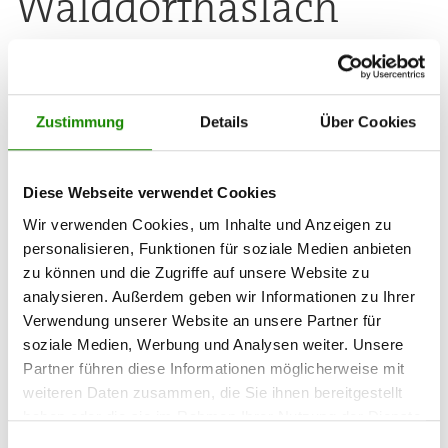
Walddorfhäslach
10.07.2025
Das Projekt Städtebau- und Verkehrsraumneugestaltung
Zustimmung
Details
Über Cookies
Ortskern Walddorf der Gemeinde Walddorfhäslach wurde mit
dem erstmals vom Ministerium für Landesentwicklung und
Wohne ausgelobten Innovationspreis Baden-Württemberg
prämiert.
Diese Webseite verwendet Cookies
Wir verwenden Cookies, um Inhalte und Anzeigen zu
Wie die Gemeinde meldet, wurde das Projekt von der JaKo
personalisieren, Funktionen für soziale Medien anbieten
Baudenkmalpflege GmbH, Rot an der Rot, für den
zu können und die Zugriffe auf unsere Website zu
Innovationspreis eingereicht. Im Rahmen dieser
analysieren. Außerdem geben wir Informationen zu Ihrer
Preisverleihung werden Bauherrschaften für ihren Einsatz für
den Denkmalschutz in Verbindung mit regenerativen Energien
Verwendung unserer Website an unsere Partner für
ausgezeichnet. Vor einem Jahr wurde die Gemeinde bereit im
soziale Medien, Werbung und Analysen weiter. Unsere
Rahmen des Staatspreises Baukultur BW für das Projekt
Partner führen diese Informationen möglicherweise mit
ausgezeichnet. Bürgermeisterin Silke Höflinger hat den
weiteren Daten zusammen, die Sie ihnen bereitgestellt
Innovationspreis für die Gemeinde Walddorfhäslach von
haben oder die sie im Rahmen Ihrer Nutzung der Dienste
Landesministerin Nicole Razzavi entgegengenommen.
gesammelt haben.
Höflinger hob bei der Ortskernsanierung Walddorf die
Einwilligungsauswahl