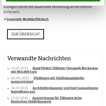
Sanierung an den Investor unter Auflagen veräußert. Zu den
Auflagen zählte die dauerhafte Vermietung an die örtliche
Arztpraxis.
Gemeinde Walddorfhäslach
ZUR ÜBERSICHT
Verwandte Nachrichten
12.08.2025
Bund fördert Tübinger Flusspark Neckaraue
mit 960.000 Euro
06.08.2025
Pfullingen mit Städtebauplakette
ausgezeichnet
26.07.2025
Architektenkammer zeichnet Gomaringens
Jugendhaus aus
22.07.2025
Auszeichnung für Tübingen beim
Deutschen Städtebaupreis