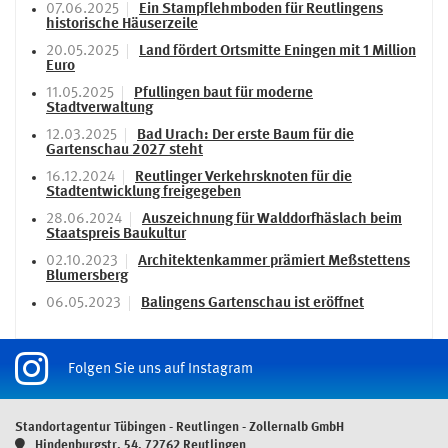
07.06.2025
Ein Stampflehmboden für Reutlingens
historische Häuserzeile
20.05.2025
Land fördert Ortsmitte Eningen mit 1 Million
Euro
11.05.2025
Pfullingen baut für moderne
Stadtverwaltung
12.03.2025
Bad Urach: Der erste Baum für die
Gartenschau 2027 steht
16.12.2024
Reutlinger Verkehrsknoten für die
Stadtentwicklung freigegeben
28.06.2024
Auszeichnung für Walddorfhäslach beim
Staatspreis Baukultur
02.10.2023
Architektenkammer prämiert Meßstettens
Blumersberg
06.05.2023
Balingens Gartenschau ist eröffnet
Folgen Sie uns auf Instagram
Standortagentur Tübingen - Reutlingen - Zollernalb GmbH
Hindenburgstr. 54, 72762 Reutlingen